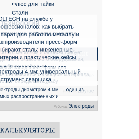
Флюс для пайки
Стали
OLTECH на службе у
ТЕХНОЛОГИЯ
рофессионалов: как выбрать
парат для работ по металлу и
ТЕХНИКА БЕЗОПАСНОСТИ
ак производители пресс-форм
етону
ыбирают сталь: инженерные
бота с металлом и бетоном требует
НОВЫЕ
ПОПУЛЯРНЫЕ
итерии и практические кейсы
дёжного окрасочного оборудования,
особного стабильно
ждый завод пресс-форм для
лектроды 4 мм: универсальный
А сталкивается с выбором материала,
Разное
Рубрика:
нструмент сварщика
торый определяет судьбу
ектроды диаметром 4 мм — один из
Другое
Рубрика:
мых распространенных и
Электроды
Рубрика:
КАЛЬКУЛЯТОРЫ