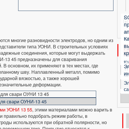
S
+
п
ап
К
б
ются многие разновидности электродов, но одним из
в
едставители типа УОНИ. В строительных условиях
Ра
кр
 надежные соединения, которые могут выдержать
на
И-13 45 предназначены для сваривания
сп
Ка
. В основном, их применяют в тех местах, где
Э
ТП
еланному шву. Наплавленный металл, помимо
и
ко
 ударной вязкостью, а также хорошей
Эл
 незначительные деформации.
са
для свари ОУНИ-13 45
ами УОНИ 13 55
, этими материалами можно варить в
и правильно подобрать режим работы, в
троды используются при обратной полярности, но
на переменном токе. Покрытие относится к