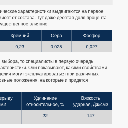
ические характеристики выдвигаются на первое
висят от состава. Тут даже десятая доля процента
существенное влияние.
Кремний
Сера
Фосфор
0,23
0,025
0,027
о выбора, то специалисты в первую очередь
актеристики. Они показывают, какими свойствами
делия могут эксплуатироваться при различных
новные положения, на которые и придется
зрыву
Удлинение
Вязкость
мм2
относительное, %
ударная, Дж/см2
22
147