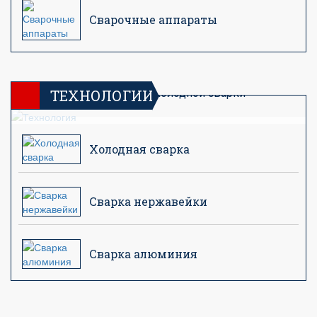
Сварочные аппараты
Технологические процессы сварки и пайки
алюминия,нержавейки, черного металла.Виды и
особенности применения холодной сварки
ТЕХНОЛОГИИ
Холодная сварка
Сварка нержавейки
Сварка алюминия