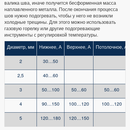
валика шва, иначе получится бесформенная масса
наплавленного металла. После окончания процесса
шов нужно подогревать, чтобы у него не возникли
холодные трещины. Для этого можно использовать
газовую горелку или другие подогревающие
инструменты с регулировкой температуры.
Диаметр, мм
Нижнее, А
Верхнее, А
Потолочное, А
2
30…50
2,5
40…60
3
50…100
50…60
50…60
4
90…150
100…120
100…120
5
120…180
120…150