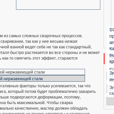
S
п
им из самых сложных сварочных процессов.
варивании, так как у нее весьма низкая
ап
чной ванной ведет себе не так как стандартный,
К
б
еталл быстро растекается во все стороны и не может
в
Ра
 как-то смягчить этот эффект, стараются
кр
на
сп
Ка
Э
ТП
ой нержавеющей стали
и
ко
егативные факторы только усиливаются, так что
Эл
ига, который потом будет проблематично заварить
са
ольше подвергаются деформации, поэтому,
жна быть максимальной. Чтобы сварка
мально качественно, мастер должен обладать
 исключительно тонкие электроды и сварочная