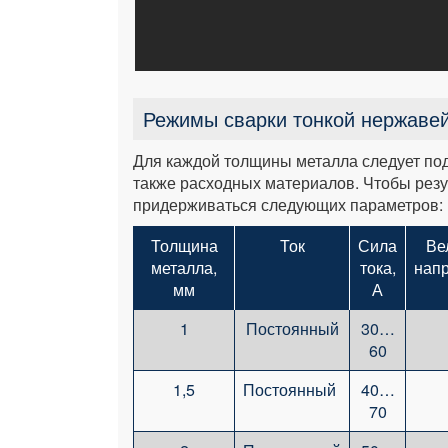
Режимы сварки тонкой нержаве
Для каждой толщины металла следует под
также расходных материалов. Чтобы резу
придерживаться следующих параметров:
Толщина
Ток
Сила
Ве
металла,
тока,
нап
мм
А
1
Постоянный
30…
60
1,5
Постоянный
40…
70