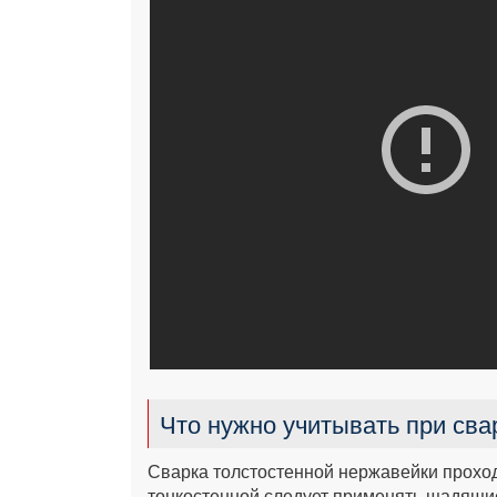
Что нужно учитывать при св
Сварка толстостенной нержавейки прохо
тонкостенной следует применять щадящи