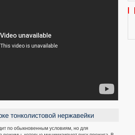
арке тонколистовой нержавейки
дит по обыкновенным условиям, но для
е режимы, которые минимизируют риск прожига. В