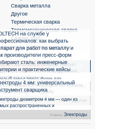
Сварка металла
Другое
Термическая сварка
Термомеханическая сварка
OLTECH на службе у
Сварка труб
рофессионалов: как выбрать
парат для работ по металлу и
ТЕХНИКА БЕЗОПАСНОСТИ
ак производители пресс-форм
етону
ыбирают сталь: инженерные
бота с металлом и бетоном требует
НОВЫЕ
ПОПУЛЯРНЫЕ
итерии и практические кейсы
дёжного окрасочного оборудования,
особного стабильно
ждый завод пресс-форм для
лектроды 4 мм: универсальный
А сталкивается с выбором материала,
Разное
Рубрика:
нструмент сварщика
торый определяет судьбу
ектроды диаметром 4 мм — один из
Другое
Рубрика:
мых распространенных и
Электроды
Рубрика: