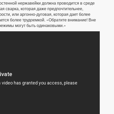
нкостенной нержавейки должна проводится в среде
вая сварка, которая даже предпочтительнее,
рости, или аргонно-дуговая, которая дает более
ается более трудоемкой. «Обратите внимание! Вне
 режимы могут быть одинаковыми.»