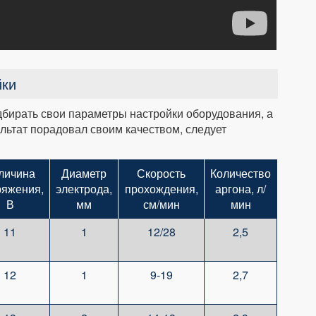
йки
бирать свои параметры настройки оборудования, а
льтат порадовал своим качеством, следует
личина
Диаметр
Скорость
Количество
ряжения,
электрода,
прохождения,
аргона, л/
В
мм
см/мин
мин
11
1
12/28
2,5
12
1
9-19
2,7