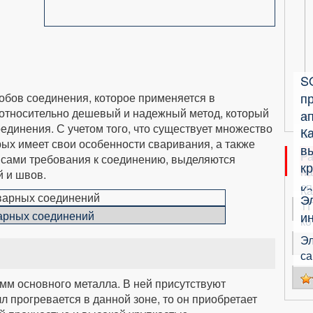
S
п
обов соединения, которое применяется в
 относительно дешевый и надежный метод, который
ап
единения. С учетом того, что существует множество
К
б
рых имеет свои особенности сваривания, а также
в
Ра
 сами требования к соединению, выделяются
кр
на
 и швов.
сп
Ка
Э
ТП
арных соединений
и
ко
Эл
са
4 мм основного металла. В ней присутствуют
л прогревается в данной зоне, то он приобретает