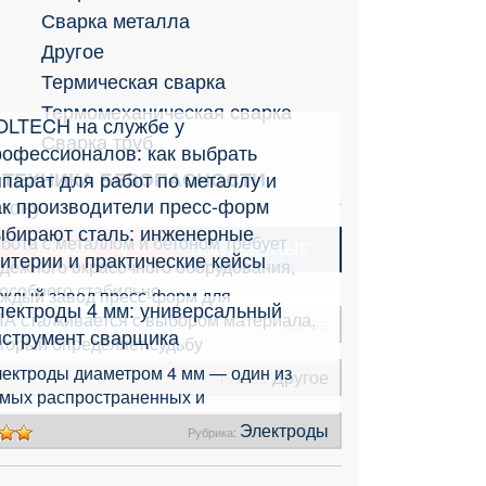
Сварка металла
Другое
Термическая сварка
Термомеханическая сварка
OLTECH на службе у
Сварка труб
рофессионалов: как выбрать
парат для работ по металлу и
ТЕХНИКА БЕЗОПАСНОСТИ
ак производители пресс-форм
етону
ыбирают сталь: инженерные
бота с металлом и бетоном требует
НОВЫЕ
ПОПУЛЯРНЫЕ
итерии и практические кейсы
дёжного окрасочного оборудования,
особного стабильно
ждый завод пресс-форм для
лектроды 4 мм: универсальный
А сталкивается с выбором материала,
Разное
Рубрика:
нструмент сварщика
торый определяет судьбу
ектроды диаметром 4 мм — один из
Другое
Рубрика:
мых распространенных и
Электроды
Рубрика: