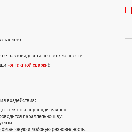
металлов);
ще разновидности по протяженности:
ощи
контактной сварки
);
ия воздействия:
ществляется перпендикулярно;
роводится параллельно шву;
углом;
 фланговую и лобовую разновидность.