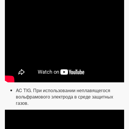
AC TIG. При использовании неплавящегося
вольфрамового электрода в среде защитных
газов.