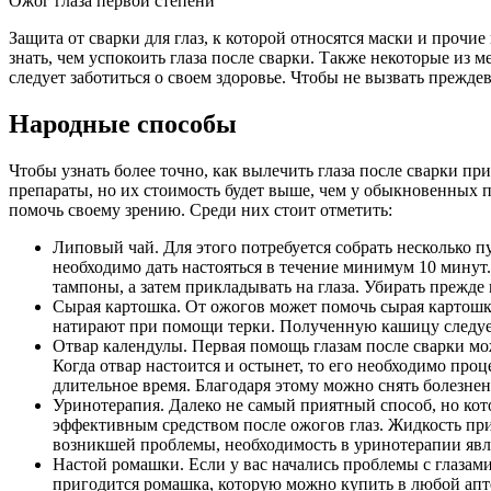
Ожог глаза первой степени
Защита от сварки для глаз, к которой относятся маски и проч
знать, чем успокоить глаза после сварки. Также некоторые из 
следует заботиться о своем здоровье. Чтобы не вызвать прежде
Народные способы
Чтобы узнать более точно, как вылечить глаза после сварки п
препараты, но их стоимость будет выше, чем у обыкновенных п
помочь своему зрению. Среди них стоит отметить:
Липовый чай. Для этого потребуется собрать несколько 
необходимо дать настояться в течение минимум 10 минут.
тампоны, а затем прикладывать на глаза. Убирать прежде
Сырая картошка. От ожогов может помочь сырая картошка
натирают при помощи терки. Полученную кашицу следует 
Отвар календулы. Первая помощь глазам после сварки може
Когда отвар настоится и остынет, то его необходимо про
длительное время. Благодаря этому можно снять болезне
Уринотерапия. Далеко не самый приятный способ, но кот
эффективным средством после ожогов глаз. Жидкость прим
возникшей проблемы, необходимость в уринотерапии явл
Настой ромашки. Если у вас начались проблемы с глазами
пригодится ромашка, которую можно купить в любой аптек