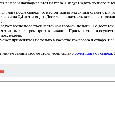
я в него и накладываются на глаза. Следует ждать полного выс
езятся глаза после сварки, то настой травы медуницы станет отл
ложки на 0,4 литра воды. Достаточно настоять всего час и можн
ь.
 следует воспользоваться настойкой горькой полыни. Ее достато
ся чайным фильтром при заваривании. Прием настойки осуществл
трех недель.
жет применяться не только в качестве компресса и отвара. Из н
ечением заниматься не стоит, если сильно
болят глаза от сварки
.
ка