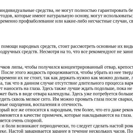
ие индивидуальные средства, не могут полностью гарантировать 
методов, которые имеют натуральную основу, могут использовать
временно профзаболевание или какие-либо несчастные случаи, св
ри помощи народных средств, стоит рассмотреть основные их вид
одручных средств. Несмотря на то, что все рекомендуют не зан
пучков липы, чтобы получился концентрированный отвар, крепос
 После этого жидкость процеживается, чтобы убрать из нее твер
 времени их не стоит, так как держать нужно как можно дольше, 
, так что в данном случае отсутствие длительного процесса в
наносить на глаза. Здесь также лучше ждать подольше, пока не 
т быть в виде отвара календулы. Здесь уже потребуется больше 
цедить сквозь мелкое сито. Им можно промыть глаза после сварк
нные ощущения, воспаления и отечность.
орый все же относится к народным, тем более, что его даже рек
еняется в качестве примочек, которые накладываются на глаза. 
яется очень спорной.
 и боли возникают периодически, то следует сделать настой ром
е. Настой заваривается заранее в течение нескольких часов. Пос