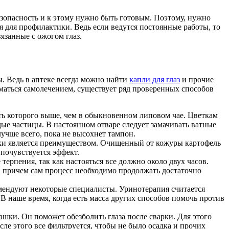
безопасность и к этому нужно быть готовым. Поэтому, нужно
ся для профилактики. Ведь если ведутся постоянные работы, то
язанные с ожогом глаз.
ы. Ведь в аптеке всегда можно найти
капли для глаз
и прочие
иматься самолечением, существует ряд проверенных способов
ть которого выше, чем в обыкновенном липовом чае. Цветкам
дые частицы. В настоянном отваре следует замачивать ватные
лучше всего, пока не высохнет тампон.
арки является преимуществом. Очищенный от кожуры картофель
почувствуется эффект.
терпения, так как настояться все должно около двух часов.
и, причем сам процесс необходимо продолжать достаточно
омендуют некоторые специалисты. Уринотерапия считается
В наше время, когда есть масса других способов помочь против
ашки. Он поможет обезболить глаза после сварки. Для этого
ле этого все фильтруется, чтобы не было осадка и прочих