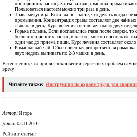
посторонних частиц. Затем ватные тампоны промакиваютс
Пользоваться настоем можно три раза в день.
Трава медуница. Если вы не знаете, что делать когда сл
промывания. Концентрация травы составляет две чайных 
стакана в день. Курс лечения составляет около двух недел
Горька полынь. Если воспалились глаза после сварки, то
было посторонних частиц в настое, можно воспользовать
один час до приема пищи. Курс лечения составляет около 
Ромашковый чай. Обыкновенная лекарственная ромашка мо
двух недель выпивать по 2-3 чашки в день.
Естественно, что при возникновении серьезных проблем самол
врачу.
Читайте также:
Инструкция по охране труда для сварщи
Автор:
Игорь
Дата:
02.11.2016
Рейтинг статьи: