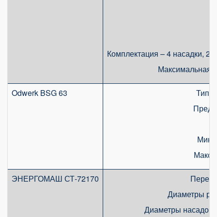
Комплектация – 4 насадки, 2 
Максимальная т
Odwerk BSG 63
Тип с
Преде
Мини
Макси
ЭНЕРГОМАШ СТ-72170
Перехо
Диаметры рабо
Диаметры насадок 