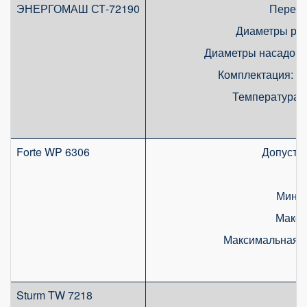
ЭНЕРГОМАШ СТ-72190
Перехо
Диаметры рабоч
Диаметры насадок 
Комплектация: от
Температура н
Forte WP 6306
Допустим
Миним
Макси
Максимальная т
Sturm TW 7218
Г