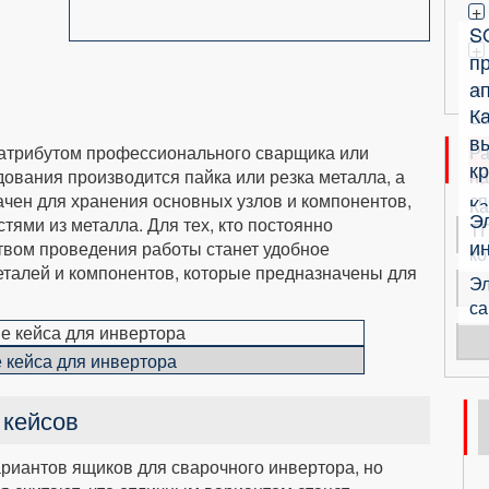
+
S
+
п
ап
К
б
в
атрибутом профессионального сварщика или
Ра
кр
ования производится пайка или резка металла, а
на
ачен для хранения основных узлов и компонентов,
сп
Ка
Э
ями из металла. Для тех, кто постоянно
ТП
и
твом проведения работы станет удобное
ко
талей и компонентов, которые предназначены для
Эл
са
 кейса для инвертора
 кейсов
риантов ящиков для сварочного инвертора, но