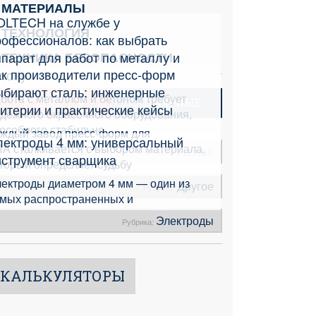
МАТЕРИАЛЫ
OLTECH на службе у
ТЕХНОЛОГИЯ
рофессионалов: как выбрать
парат для работ по металлу и
ТЕХНИКА БЕЗОПАСНОСТИ
ак производители пресс-форм
етону
ыбирают сталь: инженерные
бота с металлом и бетоном требует
НОВЫЕ
ПОПУЛЯРНЫЕ
итерии и практические кейсы
дёжного окрасочного оборудования,
особного стабильно
ждый завод пресс-форм для
лектроды 4 мм: универсальный
А сталкивается с выбором материала,
Разное
Рубрика:
нструмент сварщика
торый определяет судьбу
ектроды диаметром 4 мм — один из
Другое
Рубрика:
мых распространенных и
Электроды
Рубрика:
КАЛЬКУЛЯТОРЫ