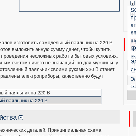
+
S
+
п
ап
К
б
в
иалов изготовить самодельный паяльник на 220 В
Ра
кр
готов выложить энную сумму денег, чтобы купить
на
 проведения несложных работ в бытовых условиях.
сп
Ка
Э
вным счётом ничего не значащий, но для мужчины, у
ТП
и
зготовленный паяльник своими руками 220 В станет
ко
правлены электроприборы, качественно будут
Эл
са
й паяльник на 220 В
ойства
технических деталей. Принципиальная схема