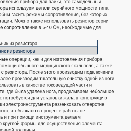
овления прибора для пайки, это самодельный
тора используем детали серийного мощности типа
обны гасить режимы сопротивления, без которых
тации. Можно также использовать резистор серии
е сопротивление в 5-10 Ом, необходимые для
ик из резистора
ые операции, как и для изготовления прибора,
омощи обычного медицинского скальпеля, а также
 с резистора. После этого производим подключение
Далее производим тщательную очистку одной из ноги
ользовать в качестве токоведущей части и
сте, где была удалена нога, проделываем небольшое
с потребуется для установки жала в конструкцию
щи электроинструмента раззенковать отверстие
того, чтобы жало в процессе работы не
ль и при помощи инструмента делаем
о круглой формы для осуществления элемента
сновной толщины.