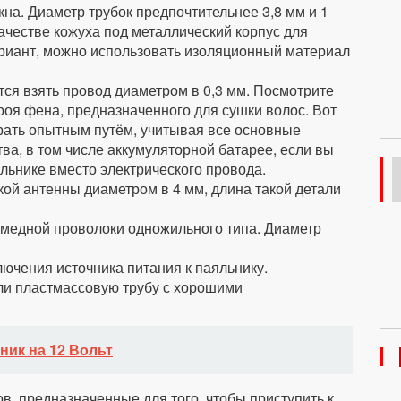
кна. Диаметр трубок предпочтительнее 3,8 мм и 1
ачестве кожуха под металлический корпус для
ариант, можно использовать изоляционный материал
ся взять провод диаметром в 0,3 мм. Посмотрите
роя фена, предназначенного для сушки волос. Вот
рать опытным путём, учитывая все основные
ва, в том числе аккумуляторной батарее, если вы
льнике вместо электрического провода.
кой антенны диаметром в 4 мм, длина такой детали
 медной проволоки одножильного типа. Диаметр
ючения источника питания к паяльнику.
ли пластмассовую трубу с хорошими
ик на 12 Вольт
в, предназначенные для того, чтобы приступить к