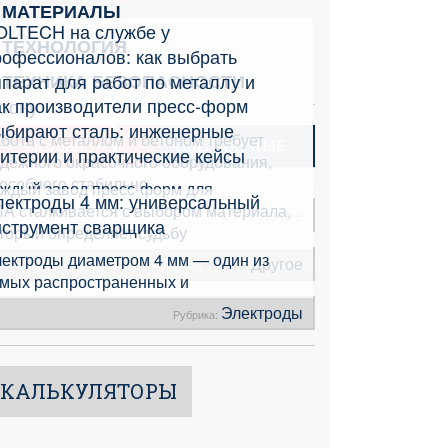
МАТЕРИАЛЫ
OLTECH на службе у
ТЕХНОЛОГИЯ
рофессионалов: как выбрать
парат для работ по металлу и
ТЕХНИКА БЕЗОПАСНОСТИ
ак производители пресс-форм
етону
ыбирают сталь: инженерные
бота с металлом и бетоном требует
НОВЫЕ
ПОПУЛЯРНЫЕ
итерии и практические кейсы
дёжного окрасочного оборудования,
особного стабильно
ждый завод пресс-форм для
лектроды 4 мм: универсальный
А сталкивается с выбором материала,
Разное
Рубрика:
нструмент сварщика
торый определяет судьбу
ектроды диаметром 4 мм — один из
Другое
Рубрика:
мых распространенных и
Электроды
Рубрика:
КАЛЬКУЛЯТОРЫ