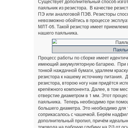
Существует дополнительный способ изгот
паяльник из резистора. В качестве резис
ПЭ или аналоговой ПЭВ. Резисторы спос
невозможно обойтись в процессе эксплуа
МЛТ-05. Такой резистор имеет приемлемо
нашего паяльника.
Паяльн
Процесс работы по сборке имеет идентичн
имеющий аккумуляторную батарею. При п
тонкой наждачной бумаги, удаляем краску
резистора к нашему источнику питания. 
резистора, второю ногу нам придётся исп
крепёжного компонента. Далее, в том ме
отверстие диаметром в 1 мм. Этот процес
паяльника. Теперь необходимо при помо
большего диаметра. Это необходимо для 
соприкасалось с чашечкой. Берём надфи
дополнительный пропил, причём идеальн
токовода на рабочую глубину на 2\3 от о