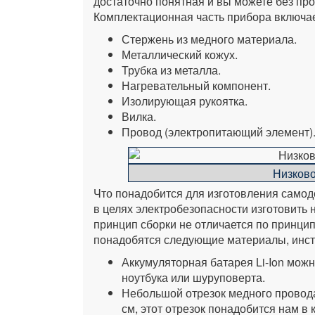
достаточно понятная и вы можете без пр
Комплектационная часть прибора включае
Стержень из медного материала.
Металлический кожух.
Трубка из металла.
Нагревательный компонент.
Изолирующая рукоятка.
Вилка.
Провод (электропитающий элемент)
Низков
Что понадобится для изготовления само
в целях электробезопасности изготовить 
принцип сборки не отличается по принци
понадобятся следующие материалы, инс
Аккумуляторная батарея Li-Ion мож
ноутбука или шуруповерта.
Небольшой отрезок медного провода
см, этот отрезок понадобится нам в 