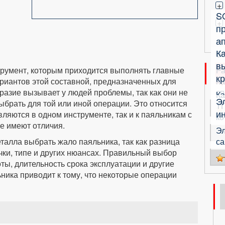
+
S
+
п
ап
К
б
в
трумент, которым приходится выполнять главные
Ра
кр
ариантов этой составной, предназначенных для
на
разие вызывает у людей проблемы, так как они не
сп
Ка
Э
ыбрать для той или иной операции. Это относится
ТП
и
ляются в одном инструменте, так и к паяльникам с
ко
е имеют отличия.
Эл
металла выбрать жало паяльника, так как разница
са
очки, типе и других нюансах. Правильный выбор
ты, длительность срока эксплуатации и другие
ика приводит к тому, что некоторые операции