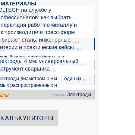
МАТЕРИАЛЫ
OLTECH на службе у
ТЕХНОЛОГИЯ
рофессионалов: как выбрать
парат для работ по металлу и
ТЕХНИКА БЕЗОПАСНОСТИ
ак производители пресс-форм
етону
ыбирают сталь: инженерные
бота с металлом и бетоном требует
НОВЫЕ
ПОПУЛЯРНЫЕ
итерии и практические кейсы
дёжного окрасочного оборудования,
особного стабильно
ждый завод пресс-форм для
лектроды 4 мм: универсальный
А сталкивается с выбором материала,
Разное
Рубрика:
нструмент сварщика
торый определяет судьбу
ектроды диаметром 4 мм — один из
Другое
Рубрика:
мых распространенных и
Электроды
Рубрика:
КАЛЬКУЛЯТОРЫ