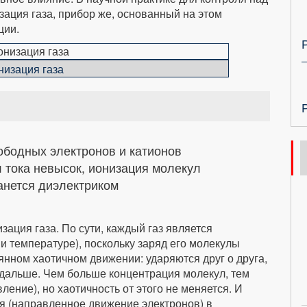
ация газа, прибор же, основанный на этом
ции.
низация газа
ободных электронов и катионов
л тока невысок, ионизация молекул
танется диэлектриком
зация газа. По сути, каждый газ является
и температуре), поскольку заряд его молекулы
янном хаотичном движении: ударяются друг о друга,
дальше. Чем больше концентрация молекул, тем
ение), но хаотичность от этого не меняется. И
ля (направленное движение электронов) в