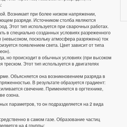
:
ой. Возникает при более низком напряжении,
леющем разряде. Источником столба являются
од. Этот тип используется при сварочных работах.
ь в специально созданных условиях разреженного
 (невысоком, поскольку атмосфера разряжена) ток
ризуется появлением света. Цвет зависит от типа
еон).
а, но происходит в обычных условиях (при высоком
 треском. Этот тип используется в двигателях
рме. Объясняется она возникновением разряда в
ряженностью. В результате образуется градиент:
силивается свечение. Применяется в оргтехнике,
ве озона.
чных параметров, то он подразделяется на 2 вида
редственно в самом газе. Образование частиц
деляется на 4 группы: