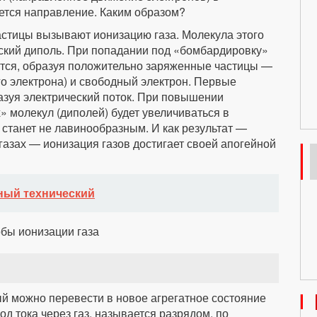
тся направление. Каким образом?
астицы вызывают ионизацию газа. Молекула этого
ский диполь. При попадании под «бомбардировку»
тся, образуя положительно заряженные частицы —
го электрона) и свободный электрон. Первые
разуя электрический поток. При повышении
 молекул (диполей) будет увеличиваться в
 станет не лавинообразным. И как результат —
 газах — ионизация газов достигает своей апогейной
ный технический
ый можно перевести в новое агрегатное состояние
од тока через газ, называется разрядом, по