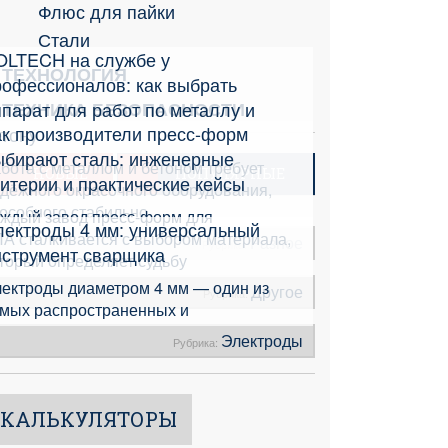
Флюс для пайки
Стали
OLTECH на службе у
ТЕХНОЛОГИЯ
рофессионалов: как выбрать
парат для работ по металлу и
ТЕХНИКА БЕЗОПАСНОСТИ
ак производители пресс-форм
етону
ыбирают сталь: инженерные
бота с металлом и бетоном требует
НОВЫЕ
ПОПУЛЯРНЫЕ
итерии и практические кейсы
дёжного окрасочного оборудования,
особного стабильно
ждый завод пресс-форм для
лектроды 4 мм: универсальный
А сталкивается с выбором материала,
Разное
Рубрика:
нструмент сварщика
торый определяет судьбу
ектроды диаметром 4 мм — один из
Другое
Рубрика:
мых распространенных и
Электроды
Рубрика:
КАЛЬКУЛЯТОРЫ