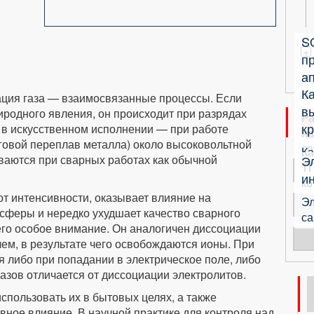
S
+
п
ап
К
б
ация газа — взаимосвязанные процессы. Если
в
иродного явления, он происходит при разрядах
Ра
кр
 в искусственном исполнении — при работе
на
уговой переплав металла) около высоковольтной
сп
Ка
ваются при сварных работах как обычной
Э
ТП
и
ко
от интенсивности, оказывает влияние на
Эл
сферы и нередко ухудшает качество сварного
са
него особое внимание. Он аналогичен диссоциации
ем, в результате чего освобождаются ионы. При
я либо при попадании в электрическое поле, либо
газов отличается от диссоциации электролитов.
спользовать их в бытовых целях, а также
ное влияние. В научной практике для контроля над