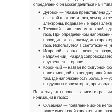
определению он может делиться на 4 типа
Дуговой — плазма представлена дуг
высокой плотности тока, чем при т
электроны, подаваемые через электр
Тлеющий — явление можно наблюдат
газа. При определенном напряжении
проходит сквозь плазму, что характе
газа. Используется в светотехнике (н
Искровой — аналог тлеющего разряд
напряжении). Разряд сопровождается
внутреннего сгорания.
Коронный — назван по фигурной фо
поле с мощной, но неоднородной нап
там, где напряженность больше — у
воздушных ионизаторах, производст
Поскольку этот процесс зависит от разли
ионизации в газах:
Объемная — появление ионов непос
также имеет свой характер и подраз